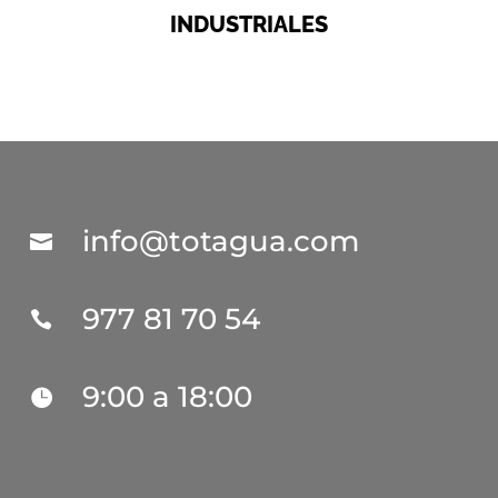
INDUSTRIALES
info@totagua.com

977 81 70 54

9:00 a 18:00
